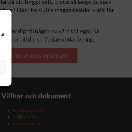
r på ett tryggt sätt, precis så länge du själv
 säkert i tätt förslutna magasinslådor – allt för
Hör av dig till någon av våra kollegor, så
 åt
lokaler till din skräddarsydda lösning.
AV EN KOSTNADSFRI OFFERT!
Villkor och dokument
Kvalitetspolicy
Miljöpolicy
Cookiepolicy