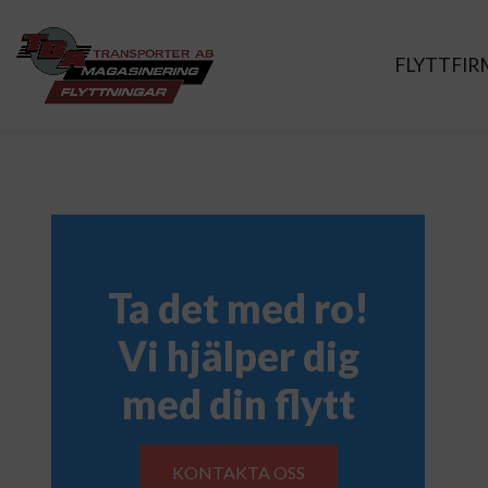
FLYTTFI
Ta det med ro!
Vi hjälper dig
med din flytt
KONTAKTA OSS