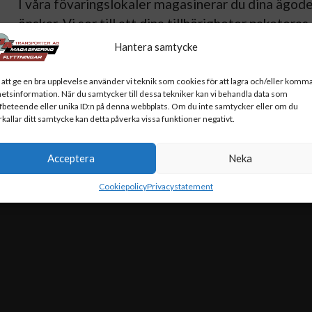
I våra fövaringslokaler magasinerar du dina ägodela
önskar. Vi ser till att dina tillhörigheter paketeras
att öka tryggheten både för dig och för dem.
Hantera samtycke
Låter det som helt rätt förvaringslösning för dig? 
 att ge en bra upplevelse använder vi teknik som cookies för att lagra och/eller komma
adderar vi förvaring i temperaturstyrda förvarings
etsinformation. När du samtycker till dessa tekniker kan vi behandla data som
fbeteende eller unika ID:n på denna webbplats. Om du inte samtycker eller om du
rkallar ditt samtycke kan detta påverka vissa funktioner negativt.
VÄLKOMMEN ATT KONTAKTA OSS FÖR ATT TA DEL 
Acceptera
Neka
Cookiepolicy
Privacystatement